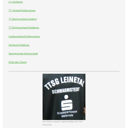
my-tischtennis
TT-Verband Niedersachsen
TT-Bezirksverband Lüneburg
TT-Regionsverband Heidekreis
Landessportbund Niedersachsen
Sportbund Heidekreis
Samtgemeinde Schwarmstedt
Walsroder Zeitung
Die Trikots unserer Jugend stiftete die KSK
Walsrode