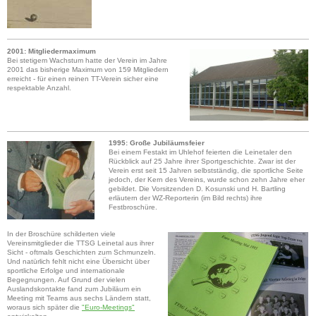
2001: Mitgliedermaximum
Bei stetigem Wachstum hatte der Verein im Jahre
2001 das bisherige Maximum von 159 Mitgliedern
erreicht - für einen reinen TT-Verein sicher eine
respektable Anzahl.
1995: Große Jubiläumsfeier
Bei einem Festakt im Uhlehof feierten die Leinetaler den
Rückblick auf 25 Jahre ihrer Sportgeschichte. Zwar ist der
Verein erst seit 15 Jahren selbstständig, die sportliche Seite
jedoch, der Kern des Vereins, wurde schon zehn Jahre eher
gebildet. Die Vorsitzenden D. Kosunski und H. Bartling
erläutern der WZ-Reporterin (im Bild rechts) ihre
Festbroschüre.
In der Broschüre schilderten viele
Vereinsmitglieder die TTSG Leinetal aus ihrer
Sicht - oftmals Geschichten zum Schmunzeln.
Und natürlich fehlt nicht eine Übersicht über
sportliche Erfolge und internationale
Begegnungen. Auf Grund der vielen
Auslandskontakte fand zum Jubiläum ein
Meeting mit Teams aus sechs Ländern statt,
woraus sich später die
"Euro-Meetings"