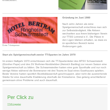
entwickelten.
Gründung im Juni 1980
Nach zehn Jahren als reine
Spielgemeinschaft entschloss man sich
zur Selbstständigkeit. Alle Aktiven
wechselten aus ihrem bisherigen Verein
zur TTSG Leinetal e.V.. Die Plätze in
den Ligen blieben erhalten, so dass es
im sportlichen Bereich keine
Erster Trikotsponsor
Änderungen gab.
Start als Spielgemeinschaft zweier TT-Sparten im Jahre 1970
Im ersten Halbjahr 1970 entschlossen sich die TT-Spartenleiter des MTSV Schwarmstedt
(Günther Pape) und des SV Bothmer-Norddrebber (Heinrich Bartling) zur neuen Saison eine
Spielgemeinschaft zu bilden. Die Schwarmstedter hatten eine gute Sporthalle und nur noch
wenige Aktive während die Botmeraner mit drei Teams im Saal eines Gasthauses spielten.
Beide Vereine hatten sportlich Bezirksklassenluft geschnuppert, aber nicht die ausreichende
Stärke für eine dauerhafte Etablierung oberhalb der Kreisebene. Das gelang anschließend
gemeinsam ohne Probleme und auch dauerhaft.
Per Click zu
TTVN Ligenplan