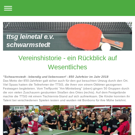
ttsg leinetal e.v.
schwarmstedt
Vereinshistorie - ein Rückblick auf
Wesentliches
"Schwarmstedt -
lebendig und liebenswert' - 850 Jahrfeier im Jahr 2018
Das Motto der 850-Jahrfeier galt sicher auch für den gut besuchten Umzug durch den Ort.
Viel Spass hatten die Teilnehmer der TTSG, die ihren von einem Oldtimer gezogenen
Festwagen begleiteten. Vom Treffpunkt "Am Mönkeberg" (oben) gingen 50 Gruppen durch
die von vielen Zuschauern gesäumten Straßen des Ortes (rechts). Auf dem Festgelände
machte die TTSG mit einem Tischtennis-Stand auf sich aufmerksam. Die Kinder konnten ihr
Talent bei verschiedenen Spielen testen und wurden mit Bonbons für ihre Mühe belohnt.