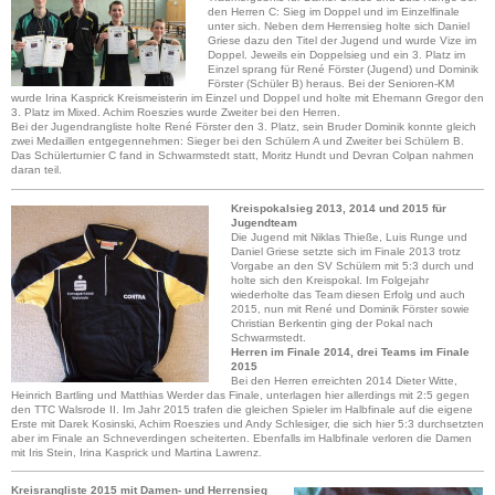
den Herren C: Sieg im Doppel und im Einzelfinale
unter sich. Neben dem Herrensieg holte sich Daniel
Griese dazu den Titel der Jugend und wurde Vize im
Doppel. Jeweils ein Doppelsieg und ein 3. Platz im
Einzel sprang für René Förster (Jugend) und Dominik
Förster (Schüler B) heraus. Bei der Senioren-KM
wurde Irina Kasprick Kreismeisterin im Einzel und Doppel und holte mit Ehemann Gregor den
3. Platz im Mixed. Achim Roeszies wurde Zweiter bei den Herren.
Bei der Jugendrangliste holte René Förster den 3. Platz, sein Bruder Dominik konnte gleich
zwei Medaillen entgegennehmen: Sieger bei den Schülern A und Zweiter bei Schülern B.
Das Schülerturnier C fand in Schwarmstedt statt, Moritz Hundt und Devran Colpan nahmen
daran teil.
Kreispokalsieg 2013, 2014 und 2015 für
Jugendteam
Die Jugend mit Niklas Thieße, Luis Runge und
Daniel Griese setzte sich im Finale 2013 trotz
Vorgabe an den SV Schülern mit 5:3 durch und
holte sich den Kreispokal. Im Folgejahr
wiederholte das Team diesen Erfolg und auch
2015, nun mit René und Dominik Förster sowie
Christian Berkentin ging der Pokal nach
Schwarmstedt.
Herren im Finale 2014, drei Teams im Finale
2015
Bei den Herren erreichten 2014 Dieter Witte,
Heinrich Bartling und Matthias Werder das Finale, unterlagen hier allerdings mit 2:5 gegen
den TTC Walsrode II. Im Jahr 2015 trafen die gleichen Spieler im Halbfinale auf die eigene
Erste mit Darek Kosinski, Achim Roeszies und Andy Schlesiger, die sich hier 5:3 durchsetzten
aber im Finale an Schneverdingen scheiterten. Ebenfalls im Halbfinale verloren die Damen
mit Iris Stein, Irina Kasprick und Martina Lawrenz.
Kreisrangliste 2015 mit Damen- und Herrensieg