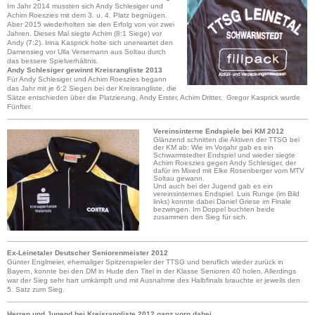
Im Jahr 2014 mussten sich Andy Schlesiger und
Achim Roeszies mit dem 3. u. 4. Platz begnügen.
Aber 2015 wiederholten sie den Erfolg von vor zwei
Jahren. Dieses Mal siegte Achim (8:1 Siege) vor
Andy (7:2). Irina Kasprick holte sich unerwartet den
Damensieg vor Ulla Versemann aus Soltau durch
das bessere Spielverhältnis.
Andy Schlesiger gewinnt Kreisrangliste 2013
Für Andy Schlesiger und Achim Roeszies begann
das Jahr mit je 6:2 Siegen bei der Kreisrangliste, die
Sätze entschieden über die Platzierung, Andy Erster, Achim Dritter, Gregor Kasprick wurde
Fünfter.
Vereinsinterne Endspiele bei KM 2012
Glänzend schnitten die Aktiven der TTSG bei
der KM ab: Wie im Vorjahr gab es ein
Schwarmstedter Endspiel und wieder siegte
Achim Roeszies gegen Andy Schlesiger, der
dafür im Mixed mit Elke Rosenberger vom MTV
Soltau gewann.
Und auch bei der Jugend gab es ein
vereinsinternes Endspiel. Luis Runge (im Bild
links) konnte dabei Daniel Griese im Finale
bezwingen. Im Doppel buchten beide
zusammen den Sieg für sich.
Ex-Leinetaler Deutscher Seniorenmeister 2012
Günter Englmeier, ehemaliger Spitzenspieler der TTSG und beruflich wieder zurück in
Bayern, konnte bei den DM in Hude den Titel in der Klasse Senioren 40 holen. Allerdings
war der Sieg sehr hart umkämpft und mit Ausnahme des Halbfinals brauchte er jeweils den
5. Satz zum Sieg.
Herren und Jugend bei Kreisrangliste 2012 ganz vorn dabei