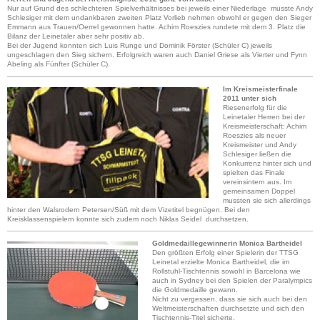
Nur auf Grund des schlechteren Spielverhältnisses bei jeweils einer Niederlage musste Andy
Schlesiger mit dem undankbaren zweiten Platz Vorlieb nehmen obwohl er gegen den Sieger
Emmann aus Trauen/Oerrel gewonnen hatte. Achim Roeszies rundete mit dem 3. Platz die
Bilanz der Leinetaler aber sehr positiv ab.
Bei der Jugend konnten sich Luis Runge und Dominik Förster (Schüler C) jeweils
ungeschlagen den Sieg sichern. Erfolgreich waren auch Daniel Griese als Vierter und Fynn
Abeling als Fünfter (Schüler C).
Im Kreismeisterfinale
2011 unter sich
Riesenerfolg für die
Leinetaler Herren bei der
Kreismeisterschaft: Achim
Roeszies als neuer
Kreismeister und Andy
Schlesiger ließen die
Konkurrenz hinter sich und
spielten das Finale
vereinsintern aus. Im
gemeinsamen Doppel
mussten sie sich allerdings
hinter den Walsrodern Petersen/Süß mit dem Vizetitel begnügen. Bei den
Kreisklassenspielern konnte sich zudem noch Niklas Seidel durchsetzen.
Goldmedaillegewinnerin Monica Bartheidel
Den größten Erfolg einer Spielerin der TTSG
Leinetal erzielte Monica Bartheidel, die im
Rollstuhl-Tischtennis sowohl in Barcelona wie
auch in Sydney bei den Spielen der Paralympics
die Goldmedaille gewann.
Nicht zu vergessen, dass sie sich auch bei den
Weltmeisterschaften durchsetzte und sich den
Tischtennis-Titel sicherte.