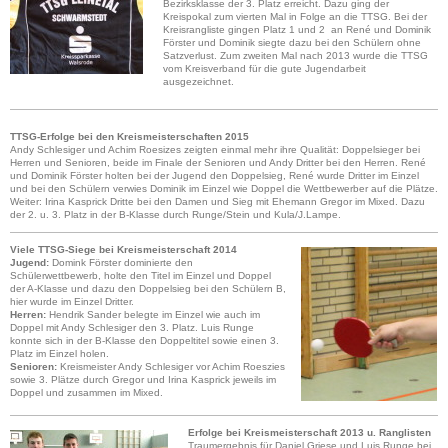
Bezirksklasse der 3. Platz erreicht. Dazu ging der
Kreispokal zum vierten Mal in Folge an die TTSG. Bei der
Kreisrangliste gingen Platz 1 und 2 an René und Dominik
Förster und Dominik siegte dazu bei den Schülern ohne
Satzverlust. Zum zweiten Mal nach 2013 wurde die TTSG
vom Kreisverband für die gute Jugendarbeit
ausgezeichnet.
TTSG-Erfolge bei den Kreismeisterschaften 2015
Andy Schlesiger und Achim Roesizes zeigten einmal mehr ihre Qualität: Doppelsieger bei
Herren und Senioren, beide im Finale der Senioren und Andy Dritter bei den Herren. René
und Dominik Förster holten bei der Jugend den Doppelsieg, René wurde Dritter im Einzel
und bei den Schülern verwies Dominik im Einzel wie Doppel die Wettbewerber auf die Plätze.
Weiter: Irina Kasprick Dritte bei den Damen und Sieg mit Ehemann Gregor im Mixed. Dazu
der 2. u. 3. Platz in der B-Klasse durch Runge/Stein und Kula/J.Lampe.
Viele TTSG-Siege bei Kreismeisterschaft 2014
Jugend:
Domink Förster dominierte den
Schülerwettbewerb, holte den Titel im Einzel und Doppel
der A-Klasse und dazu den Doppelsieg bei den Schülern B,
hier wurde im Einzel Dritter.
Herren:
Hendrik Sander belegte im Einzel wie auch im
Doppel mit Andy Schlesiger den 3. Platz. Luis Runge
konnte sich in der B-Klasse den Doppeltitel sowie einen 3.
Platz im Einzel holen.
Senioren:
Kreismeister Andy Schlesiger vor Achim Roeszies
sowie 3. Plätze durch Gregor und Irina Kasprick jeweils im
Doppel und zusammen im Mixed.
Erfolge bei Kreismeisterschaft 2013 u.
Ranglisten
Traumergebnis für Daniel Griese und Luis Runge bei