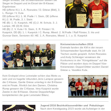
Sieger ermittelt. Die Schwarmstedter stellten die
Sieger im Doppel und im Einzel der B-Klasse:
Ergebnisse:
HD (offene Kl.): 1. A. Roeszies / D. Griese (Bild), 3.
L. Runge / V. Kula
DD (offene Kl.): 1. M. Pralle / I. Stein,
DE (offene
Kl.) 2. M. Pralle, 3. I. Stein
HE (B): 1. G. Kasprick, HE (C) 2. M. Schulz, 3. J.
Lampe, HE (D) M. Götz
HD (B): 2. V. Kula / G. Stein, 3. R. Förster / G.
Kasprick, DD (B): 1. I. Kasprick / C. Rump, Mixed: 2. M.Pralle / Ralf Förster, 3. Iris und
Gunnar Stein, Senioren 40: HE: 1. A. Roeszies, Mixed: 1. I. u. G. Kasprick
Kreismeisterschaften 2016
Erstmals fanden die KM in der neuen
Schwarmstedter Sporthalle statt. An 16
Tischen wurde gespielt. Achim Roeszies
und Andy Schlesiger verwiesen die
Konkurrenz in der "Königsklasse" auf die
Plätze und wurden dazu im Doppel Vize-
Kreismeister. Doppel-Dritter wurden Daniel
Griese u. Vassilios Kula.
Kein Endspiel ohne Leinetaler schien das Motto zu
sein und es hagelte Urkunden.Jens Lampoe gewann
die C-Klasse, Danile Griese unterlag in der B-Klasse
erst im Finale. Ähnlich bei den Damen, Christina
Rump gewann die C-Klasse, Irina Kasprick wurde
Zweite in der B-Klasse. Diverse Doppelerfolge
komplettierten die gute Leinetaler Bilanz.
Jugend 2016 Bezirksklassendritter und Pokalsieger
Nach dem Kreisligasieg 2015 wurde als Aufsteiger in der