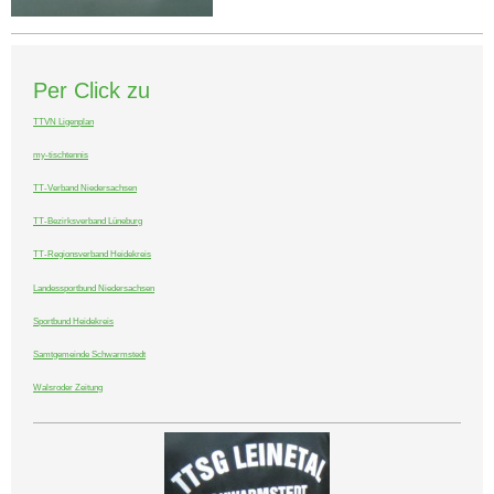
Per Click zu
TTVN Ligenplan
my-tischtennis
TT-Verband Niedersachsen
TT-Bezirksverband Lüneburg
TT-Regionsverband Heidekreis
Landessportbund Niedersachsen
Sportbund Heidekreis
Samtgemeinde Schwarmstedt
Walsroder Zeitung