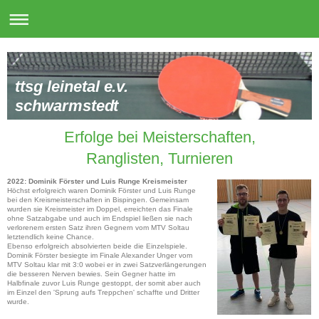
ttsg leinetal e.v.
schwarmstedt
Erfolge bei Meisterschaften,
Ranglisten, Turnieren
2022: Dominik Förster und Luis Runge Kreismeister
Höchst erfolgreich waren Dominik Förster und Luis Runge
bei den Kreismeisterschaften in Bispingen. Gemeinsam
wurden sie Kreismeister im Doppel, erreichten das Finale
ohne Satzabgabe und auch im Endspiel ließen sie nach
verlorenem ersten Satz ihren Gegnern vom MTV Soltau
letztendlich keine Chance.
Ebenso erfolgreich absolvierten beide die Einzelspiele.
Dominik Förster besiegte im Finale Alexander Unger vom
MTV Soltau klar mit 3:0 wobei er in zwei Satzverlängerungen
die besseren Nerven bewies. Sein Gegner hatte im
Halbfinale zuvor Luis Runge gestoppt, der somit aber auch
im Einzel den 'Sprung aufs Treppchen' schaffte und Dritter
wurde.