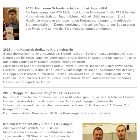
2021: Marckeem Schrader erfolgreich bei Jugend-KM
Als Neuzugang vom MTV Mellendorf konnte Marckeem für die TTSG bei der
Kreismeisterschaft der Jugendlichen gleich ein Zeichen setzen. Erst im
Halbfinale musste er sich dem neuen Kreismeister beugen und erhielt die
Bronzemedaille. Im Doppel erreichte er mit seinem Partner aus Soltau sogar
das Finale und konnte die Silbermedaille entgegennehmen.
2019: Irina Kasprick dreifache Kreismeisterin
Gleich dreimal konnte Irina Kasprick als Siegerin bei den Senioren ausgezeichnet werden.
Neben dem Einzeltiltel auch mit Vereinspartner Olaf Skirde im Mixed und mit Andrea Puscher
aus Schneverdingen im Damen-Doppel. Mehr geht nicht!
Zuvor bei den KM der Herren das Fazit: 3. Plätze für Achim Roezies im Einzel sowie Achim
Roezies / Vassilios Kula und René Förster / Luis Runge im Doppel. Ausnahme war der Sieg
im Doppel der B-Klasse durch René Förster / Maximilian Schulz, Max Schulz wurde dazu
Dritter im Einzel. Weitere Dritte wurden in der C-Klasse Volker Garms im Einzel und Volker
Garms / Irina Kasprick im Doppel.
2018: "Doppelter Doppel-Erfolg" der TTSG Leinetal
Im Einzel konnte Achim Roeszies den Titel nicht verteidigen und musste sich hinter Christian
Eismann (Walsrode) auf Platz 2 einordnen. Im Doppel dagegen glänzten die
Schwarmstedter und machten das Finale unter sich aus: 1. A. Roeszies / D. Griese, 2. L.
Runge / R. Förster.
Dazu konnte Achim Roeszies in 2018 die Kreisrangliste für sich entscheiden.
Kreismeisterschaft 2017: Starke TTSG-Doppel
Zum zweiten Mal richtete die TTSG die
Meisterscaften in der neuen Sporthalle aus. An 2
Tagen wurde in 20 Stunden an 14 Tischen die