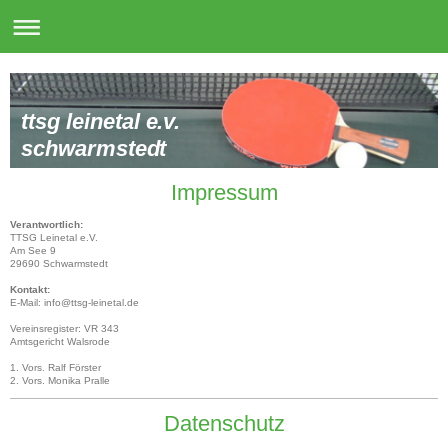
ttsg leinetal e.v.
schwarmstedt
Impressum
Verantwortlich:
TTSG Leinetal e.V.
Am See 9
29690 Schwarmstedt
Kontakt:
E-Mail: info@ttsg-leinetal.de
Vereinsregister: VR 343
Amtsgericht Walsrode
1. Vors. Ralf Förster
2. Vors. Monika Pralle
Datenschutz