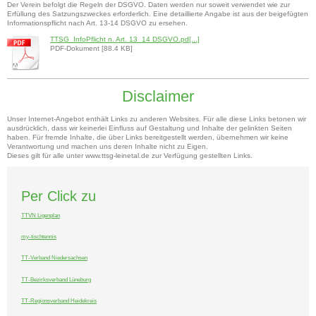
Der Verein befolgt die Regeln der DSGVO. Daten werden nur soweit verwendet wie zur
Erfüllung des Satzungszweckes erforderlich. Eine detaillierte Angabe ist aus der beigefügten
Informationspflicht nach Art. 13-14 DSGVO zu ersehen.
TTSG_InfoPflicht n. Art. 13_14 DSGVO.pd[...]
PDF-Dokument [88.4 KB]
Disclaimer
Unser Internet-Angebot enthält Links zu anderen Websites. Für alle diese Links betonen wir
ausdrücklich, dass wir keinerlei Einfluss auf Gestaltung und Inhalte der gelinkten Seiten
haben. Für fremde Inhalte, die über Links bereitgestellt werden, übernehmen wir keine
Verantwortung und machen uns deren Inhalte nicht zu Eigen.
Dieses gilt für alle unter www.ttsg-leinetal.de zur Verfügung gestellten Links.
Per Click zu
TTVN Ligenplan
my-tischtennis
TT-Verband Niedersachsen
TT-Bezirksverband Lüneburg
TT-Regionsverband Heidekreis