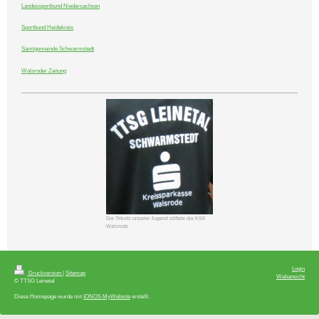
Landessportbund Niedersachsen
Sportbund Heidekreis
Samtgemeinde Schwarmstedt
Walsroder Zeitung
Die Trikots unserer Jugend stiftete die KSK
Walsrode
Login
Druckversion
|
Sitemap
Webansicht
© TTSG Leinetal
Diese Homepage wurde mit
IONOS MyWebsite
erstellt.